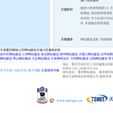
现个性化需求
婚庆订单管理系统1.0
天
天蚕软件
制系统
殡仪馆管理系统
自动化
中小企业OA办
件
天蚕物业管理系统
天蚕服务
网站建设流程
培训服务
天蚕重庆网络公司网站建设主城六区服务的有:
渝中区网站建设
江津网站建设
渝北网站建设
南坪网站建设
大渡口网站建设
沙坪坝网
网站建设
秀山网站建设
大足网站建设
天蚕网络动态
万州网站建设 云阳网站建设 弹
地址：重庆市渝中区上清寺鑫隆达B座28-8 邮
EMAIL:cnjl_net@163.com
关于天蚕
|
付款方式
|
电子地图
天蚕推荐书藉
我司提供：重庆网站建设、重庆网页
重庆天蚕网络科技有限公司
版权所有 2