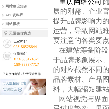
重庆网络公司
网站建设知识
展的刚需。企业
APP资料库
提升品牌影响力
网站模板
运营，导致网站
天蚕在你身边
要注意的各类要
在建站筹备阶段
于品牌形象展示
的对应截然不同
不方便打电话？让天蚕联络你
品牌素材、产品
料，大幅缩短建
网站视觉与界面
忌过度繁杂，界