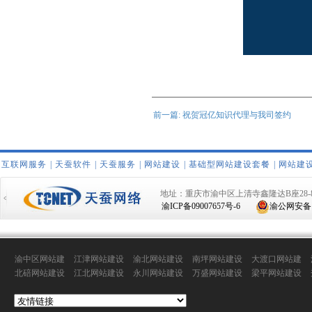
前一篇: 祝贺冠亿知识代理与我司签约
互联网服务
|
天蚕软件
|
天蚕服务
|
网站建设
|
基础型网站建设套餐
|
网站建
地址：重庆市渝中区上清寺鑫隆达B座28-
渝ICP备09007657号-6
渝公网安备 50
渝中区网站建
江津网站建设
渝北网站建设
南坪网站建设
大渡口网站建
设
设
北碚网站建设
江北网站建设
永川网站建设
万盛网站建设
梁平网站建设